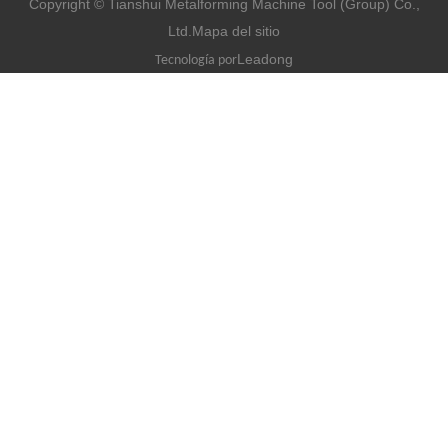
Copyright © Tianshui Metalforming Machine Tool (Group) Co.,
Ltd.
Mapa del sitio
Leadong
Tecnología por