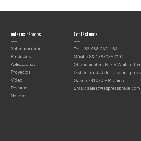
enlaces rápidos
Contáctenos
Sobre nosotros
Tel: +86-938-2621183
Productos
Móvil: +86-13830852097
Aplicaciones
Oficina central
:
North Weibin Road
Proyectos
Distrito, ciudad de Tianshui, provi
Vídeo
Gansu 741020 P.R.China
Recurso
Email:
sales@tsdpressbrake.com
Noticias