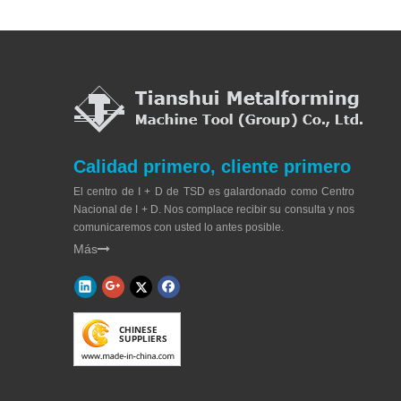
Calidad primero, cliente primero
El centro de I + D de TSD es galardonado como Centro
Nacional de I + D. Nos complace recibir su consulta y nos
comunicaremos con usted lo antes posible.
Más
