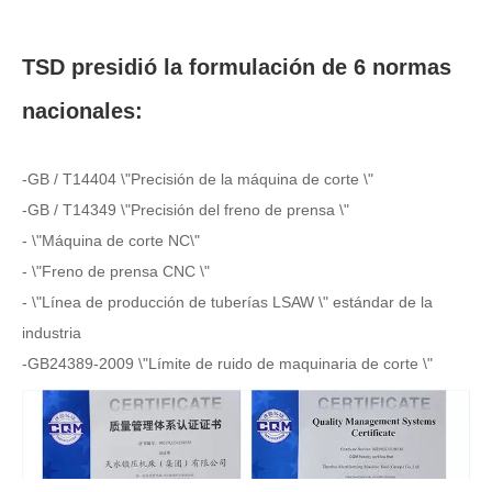
información de equipos de fabricación de tuberías en la
provincia de Gansu
TSD presidió la formulación de 6 normas
-Estableció dos centros de I + D con la Universidad Xi'an
Jiaotong
nacionales:
-GB / T14404 \"Precisión de la máquina de corte \"
-GB / T14349 \"Precisión del freno de prensa \"
- \"Máquina de corte NC\"
- \"Freno de prensa CNC \"
- \"Línea de producción de tuberías LSAW \" estándar de la
industria
-GB24389-2009 \"Límite de ruido de maquinaria de corte \"