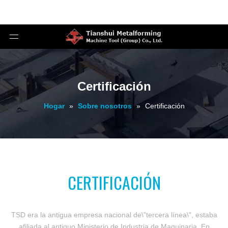
Certificación
Hogar
»
Sobre nosotros
»
Certificación
CERTIFICACIÓN
TSD era la antigua empresa nacional de\"tercera línea\", estaba
afiliada al antiguo Ministerio de Industria de Maquinaria. En