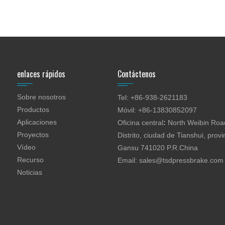
enlaces rápidos
Contáctenos
Sobre nosotros
Tel: +86-938-2621183
Productos
Móvil: +86-13830852097
Aplicaciones
Oficina central
:
North Weibin Road
Proyectos
Distrito, ciudad de Tianshui, provi
Vídeo
Gansu 741020 P.R.China
Recurso
Email:
sales@tsdpressbrake.com
Noticias