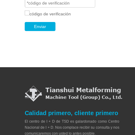
Enviar
Calidad primero, cliente primero
El centro de I + D de TSD es galardonado como Centro
Nacional de I + D. Nos complace recibir su consulta y nos
comunicaremos con usted lo antes posible.