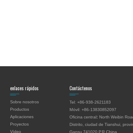
enlaces rápidos
Contáctenos
Sobre nosotros
Tel: +86-938-2621183
Productos
Móvil: +86-13830852097
Aplicaciones
Oficina central
:
North Weibin Road
Proyectos
Distrito, ciudad de Tianshui, provi
Vídeo
Gansu 741020 P.R.China