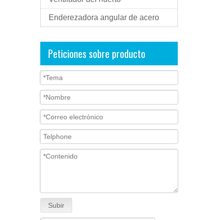
Enderezadora angular de acero
Peticiones sobre producto
Subir