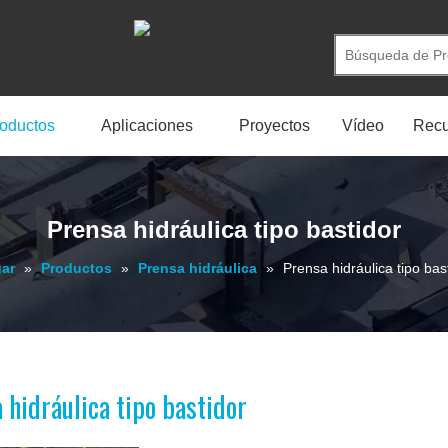
oductos
Aplicaciones
Proyectos
Vídeo
Recu
Prensa hidráulica tipo bastidor
ar
»
Productos
»
Prensa hidráulica
»
Prensa hidráulica tipo bas
 hidráulica tipo bastidor