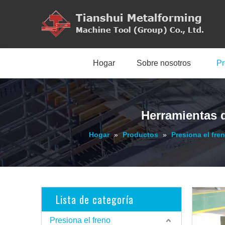
Hogar
Sobre nosotros
Pr
Herramientas d
Hogar
»
Productos
»
Presiona el fre
Lista de categoría
Presiona el freno