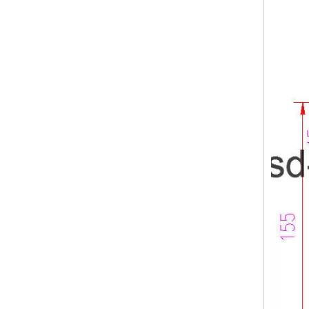
Herramientas de freno de prensa con ranura doble en V (300--3200 kN)
Herramientas de freno de prensa con apertura ajustable manual