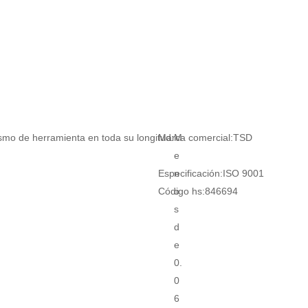
ismo de herramienta en toda su longitud:
Marca comercial:
M
TSD
e
Especificación:
n
ISO 9001
Código hs:
o
846694
s
d
e
0.
0
6