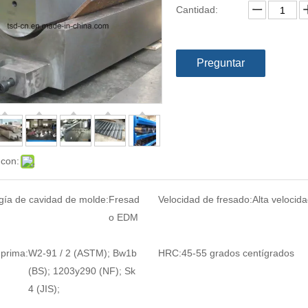
Cantidad:
Preguntar
 con:
gía de cavidad de molde:
Fresad
Velocidad de fresado:
Alta velocid
o EDM
 prima:
W2-91 / 2 (ASTM); Bw1b
HRC:
45-55 grados centígrados
(BS); 1203y290 (NF); Sk
4 (JIS);