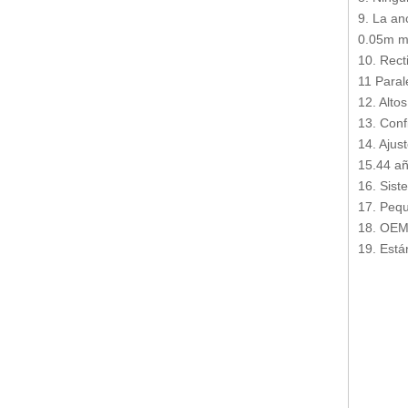
9. La an
0.05m 
Herramientas cónicas para poste de iluminación de acero
10. Rect
11 Paral
12. Altos
13. Conf
14. Ajus
15.44 añ
16. Sist
17. Peq
18. OE
Punzón y troquel para prensa plegadora (300--2500kN)
19. Est