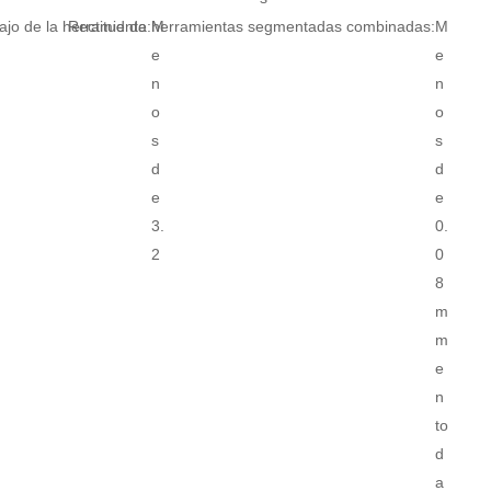
ajo de la herramienta:
Rectitud de herramientas segmentadas combinadas:
M
M
e
e
n
n
o
o
s
s
d
d
e
e
3.
0.
2
0
8
m
m
e
n
to
d
a