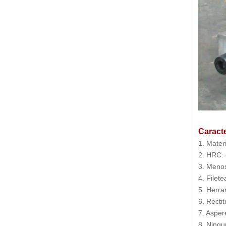
Joggle Insert Tooling for Press Brake
Caracte
1. Mater
Herramientas de radio para prensa plegadora (R = 120 mm)
2. HRC:
3. Menos
4. Filet
5. Herra
6. Recti
7. Asper
8. Ningu