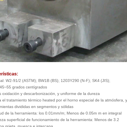
rísticas:
ial: W2-91/2 (ASTM); BW1B (BS); 1203Y290 (N-F); SK4 (JIS);
 45~55 grados centígrados
 oxidación y descarbonización, y uniforme de la dureza
ea el tratamiento térmico heated por el horno especial de la atmósfera, y
mientas divididas en segmentos y sólidas
tud de la herramienta: los 0.01mm/m; Menos de 0.05m m en integral
eza superficial de funcionamiento de la herramienta: Menos de 3.2
na grieta, muesca e intercapa