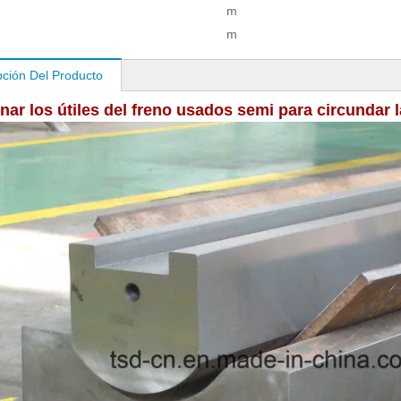
m
m
pción Del Producto
nar los útiles del freno usados semi para circundar 