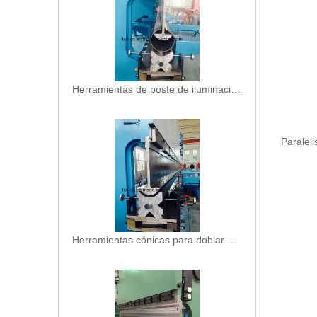
Herramientas de poste de iluminación de acero cónico (Diá. 60--320 mm)
Paralel
Herramientas cónicas para doblar postes de iluminación de acero (diámetro 76 mm - 150 mm)