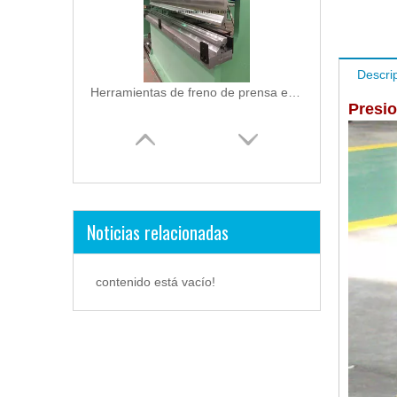
Descri
Herramientas de freno de prensa estilo americano (conexión de enderezamiento de 250 t / 2500 mm)
Presio
Noticias relacionadas
Apertura inferior muere ajustable sin marca (apertura = 40--200 mm)
contenido está vacío!