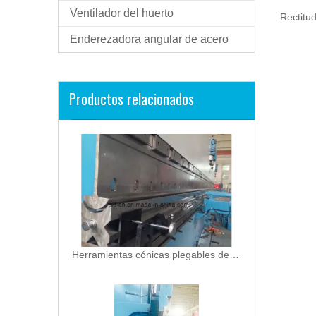
Ventilador del huerto
Rectitud
Enderezadora angular de acero
Productos relacionados
Herramientas cónicas plegables de freno de prensa (Dia. 100--200mm)