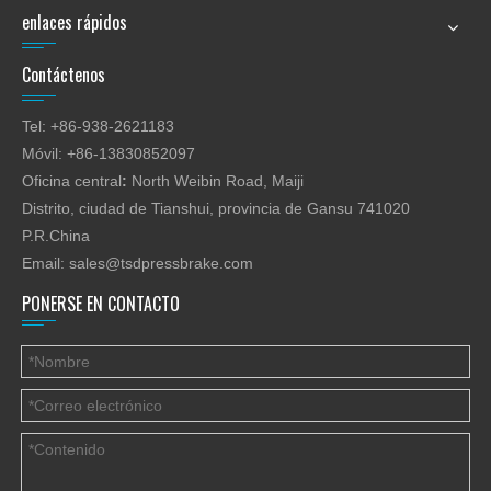
enlaces rápidos
Distancia entre montantes
3300 mm
Garganta
350 mm
Contáctenos
Golpe de carnero
200 mm
Tel: +86-938-2621183
Max. altura abierta
470 mm
t
Móvil: +86-13830852097
Oficina central
:
North Weibin Road, Maiji
Carrera de calibre
600 mm (eje X controlado por
Distrito, ciudad de Tianshui, provincia de Gansu 741020
posterior
el controlador E21)
P.R.China
Email:
sales@tsdpressbrake.com
Acercándose a 80 mm / s
Velocidad:
Trabajando 10mm / s
PONERSE EN CONTACTO
Volviendo 100mm / s
Potencia del motor
11kw
principal
Atenuación general (L * W
4064 * 2005 * 2740 mm
* H):