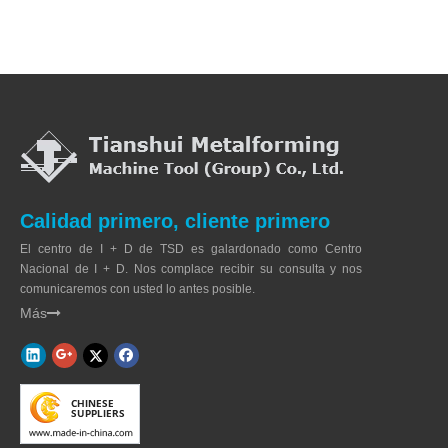
Calidad primero, cliente primero
El centro de I + D de TSD es galardonado como Centro
Nacional de I + D. Nos complace recibir su consulta y nos
comunicaremos con usted lo antes posible.
Más

Datos técnicos:
Presión nominal
1
00 KN
7
Longitud de la mesa
4
00 mm
1