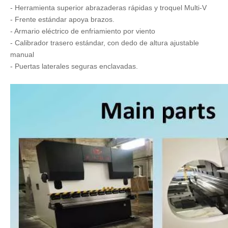
- Herramienta superior abrazaderas rápidas y troquel Multi-V
- Frente estándar apoya brazos.
- Armario eléctrico de enfriamiento por viento
- Calibrador trasero estándar, con dedo de altura ajustable
manual
- Puertas laterales seguras enclavadas.
Prensa de barra de torsión con capacidad de 200 t (WH67Y-200/2000)
Prensa de barra de torsión con capacidad de 250 t (WH67Y-250/2500)