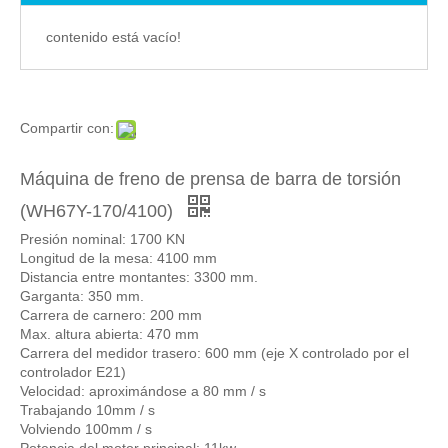
Prensa de barra de torsión (WH67Y-200/2500)
Prensa de barra de torsión hidráulica de 100t NC (WH67Y-100/4000)
contenido está vacío!
Compartir con:
Máquina de freno de prensa de barra de torsión
(WH67Y-170/4100)
Presión nominal: 1700 KN
Plegadora automática 200t / 3200 NC (WH67Y-200/3200)
Prensa de barra de torsión con capacidad de 63 t (WH67Y-63/2500)
Longitud de la mesa: 4100 mm
Distancia entre montantes: 3300 mm.
Garganta: 350 mm.
Carrera de carnero: 200 mm
Max. altura abierta: 470 mm
Carrera del medidor trasero: 600 mm (eje X controlado por el
controlador E21)
Velocidad: aproximándose a 80 mm / s
Trabajando 10mm / s
Volviendo 100mm / s