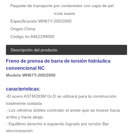
Paquete de transporte:
por contenedor con capa de pel
ícula suave
Especificación:
WH67Y-200/2000
Origen:
China
Código hs:
8462299000
Descripción del producto
Freno de prensa de barra de torsión hidráulica
Prensa plegadora hidráulica NC de 2 ejes (WE67K-250/5000)
Prensa de barra de torsión con capacidad de 200 t (WH67Y-200/4000)
convencional NC
Modelo WH67Y-200/2000
caracteristicas:
-
El acero ASTM283M Gr.D se utilizará para la construcción
totalmente soldada
- Los cilindros dobles controlan el ariete que se mueve hacia
arriba y hacia abajo.
- Equilibrio derecho e izquierdo logrado por torsión
Bar
Freno de prensa de barra de torsión hidráulica convencional NC (WH67Y-100/3200)
Prensa de barra de torsión con capacidad de 250 t (WH67Y-250/4000)
sincronización.