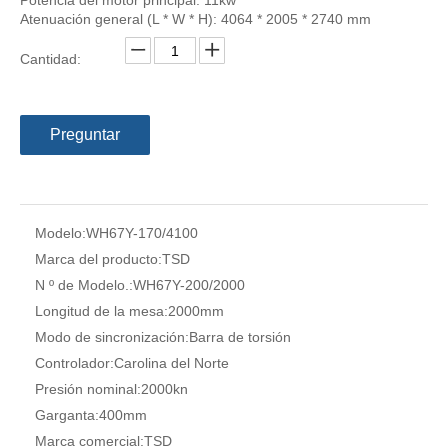
Potencia del motor principal: 11kw
NC Metal Press Brake para prensa hidráulica (WH67Y-160/4000)
Máquina de freno de prensa de barra de torsión (WC67Y-200/4000)
Atenuación general (L * W * H): 4064 * 2005 * 2740 mm
Cantidad:
Preguntar
Máquina de freno de prensa de barra de torsión (WH67Y-110/4100)
Prensa hidráulica de metal 170t / 3100 NC (WH67Y-170/3100)
Modelo:
WH67Y-170/4100
Marca del producto:
TSD
N º de Modelo.:
WH67Y-200/2000
Longitud de la mesa:
2000mm
Modo de sincronización:
Barra de torsión
Controlador:
Carolina del Norte
Presión nominal:
2000kn
Garganta:
400mm
Máquina de freno de prensa de barra de torsión (WH67Y-110/3100)
Prensa plegadora hidráulica 160t / 3200 NC (WH67Y-160/3200)
Marca comercial:
TSD