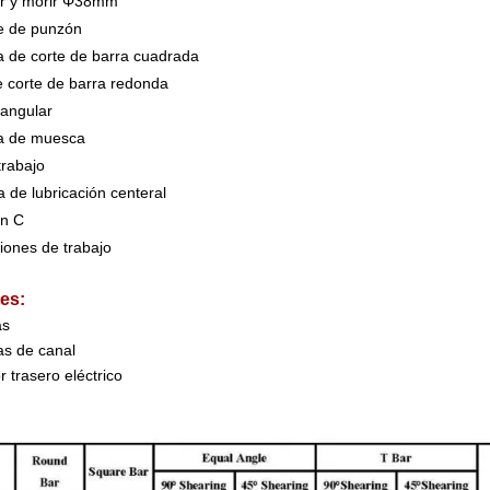
ar y morir Φ38mm
e de punzón
la de corte de barra cuadrada
e corte de barra redonda
 angular
la de muesca
trabajo
a de lubricación centeral
en C
ciones de trabajo
es:
as
las de canal
r trasero eléctrico