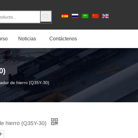
rso
Noticias
Contáctenos
0)
ador de hierro (Q35Y-30)
de hierro (Q35Y-30)