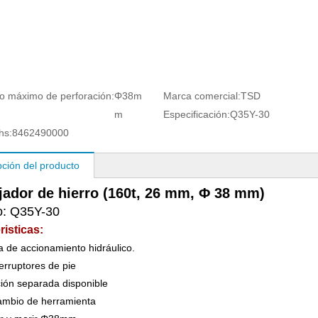
o máximo de perforación:
Φ38m
Marca comercial:
TSD
m
Especificación:
Q35Y-30
hs:
8462490000
pción del producto
jador de hierro (160t, 26 mm, Φ 38 mm)
o: Q35Y-30
risticas:
a de accionamiento hidráulico.
terruptores de pie
ión separada disponible
cambio de herramienta