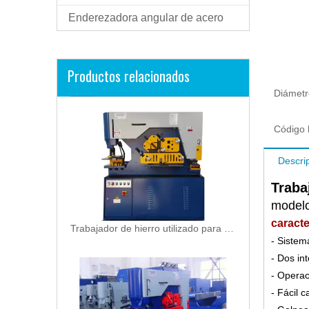
Enderezadora angular de acero
Productos relacionados
Diámetr
Código 
Descri
Traba
model
caracte
Trabajador de hierro utilizado para perforar láminas de 25 mm (Q35Y-25)
- Sistem
- Dos in
- Operac
- Fácil 