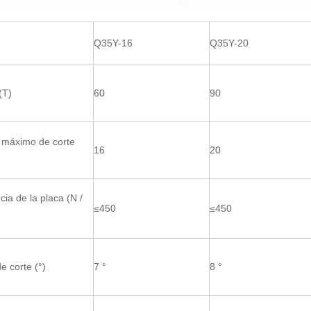
Q35Y-16
Q35Y-20
(T)
60
90
 máximo de corte
16
20
cia de la placa (N /
≤450
≤450
e corte (°)
7 °
8 °