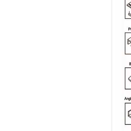
Trabajador de hierro con cizalla, punzón (90T, 20 mm y Φ 30 mm)
Máquina de hierro para trabajadores (Q34Y-110)