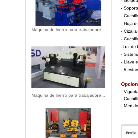
- Golpe
- Soport
- Cuchil
- Hoja d
Máquina de hierro para trabajadores (Q35Y-40)
- Cizalla
- Cuchil
-Luz de 
- Sistem
- Llave 
- 5 esta
Opcion
- Viguet
Máquina de hierro para trabajadores (Q34Y-110)
- Cuchil
- Medido