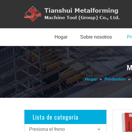
Hogar
Sobre nosotros
Pr
M
Hogar
»
Productos
»
Lista de categoría
Presiona el freno