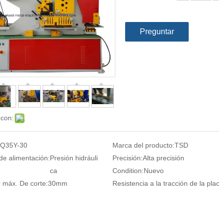
Preguntar
 con:
Q35Y-30
Marca del producto:
TSD
de alimentación:
Presión hidráuli
Precisión:
Alta precisión
ca
Condition:
Nuevo
 máx. De corte:
30mm
Resistencia a la tracción de la pla