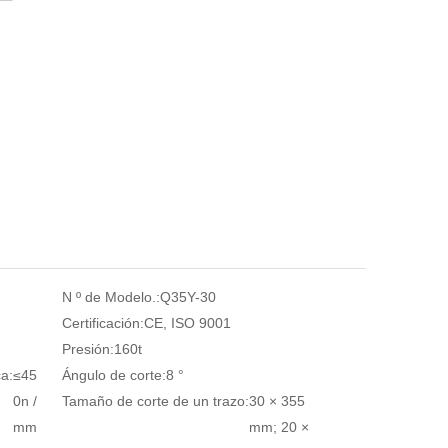
N º de Modelo.:
Q35Y-30
Certificación:
CE, ISO 9001
Presión:
160t
ca:
≤45
Ángulo de corte:
8 °
0n /
Tamaño de corte de un trazo:
30 × 355
mm
mm; 20 ×