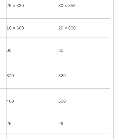
25 × 330
30 × 355
16 × 660
20 × 600
80
80
820
820
400
600
25
26