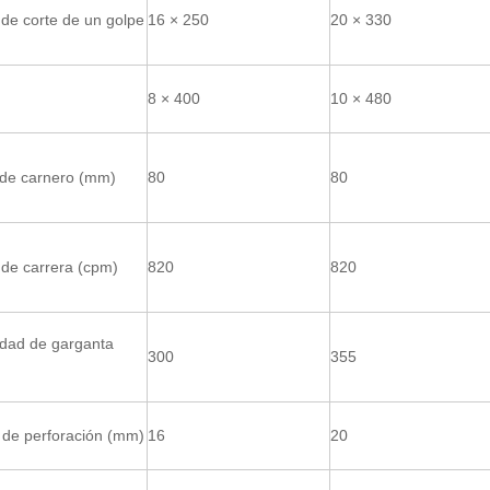
de corte de un golpe
16 × 250
20 × 330
8 × 400
10 × 480
 de carnero (mm)
80
80
de carrera (cpm)
820
820
idad de garganta
300
355
 de perforación (mm)
16
20