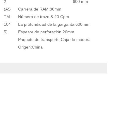
2
600 mm
(AS
Carrera de RAM:
80mm
TM
Número de trazo:
8-20 Cpm
104
La profundidad de la garganta:
600mm
5)
Espesor de perforación:
26mm
Paquete de transporte:
Caja de madera
Origen:
China