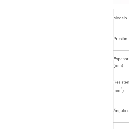
Trabajador de hierro para punzonado y corte de perfiles de acero (Q35Y-40)
Modelo
Presión 
Espesor
(mm)
Máquina de hierro (Q34Y-110)
Resisten
2
mm
)
Ángulo d