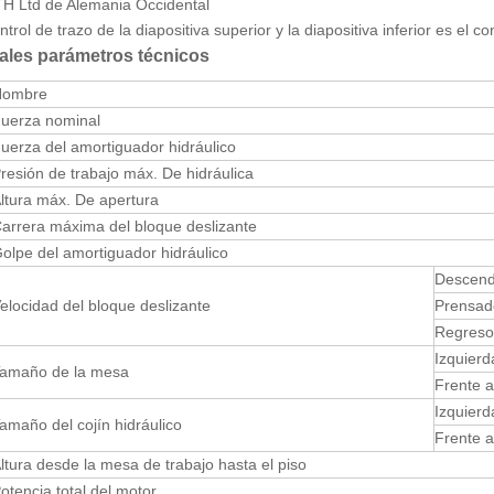
 Ltd de Alemania Occidental
ntrol de trazo de la diapositiva superior y la diapositiva inferior es el co
pales parámetros técnicos
Nombre
uerza nominal
uerza del amortiguador hidráulico
resión de trabajo máx. De hidráulica
ltura máx. De apertura
arrera máxima del bloque deslizante
olpe del amortiguador hidráulico
Descend
elocidad del bloque deslizante
Prensad
Regreso
Izquier
amaño de la mesa
Frente a
Izquier
amaño del cojín hidráulico
Frente a
ltura desde la mesa de trabajo hasta el piso
otencia total del motor