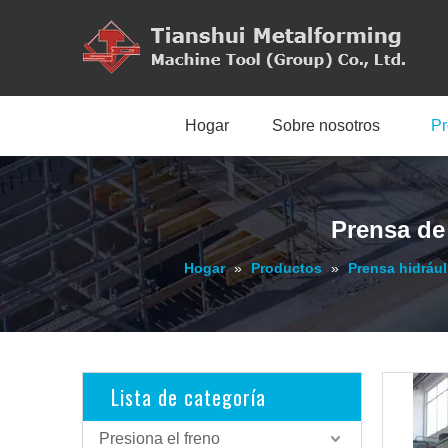
Hogar
Sobre nosotros
Pr
Prensa de
Hogar
»
Productos
»
Prensa hidrául
Lista de categoría
Presiona el freno