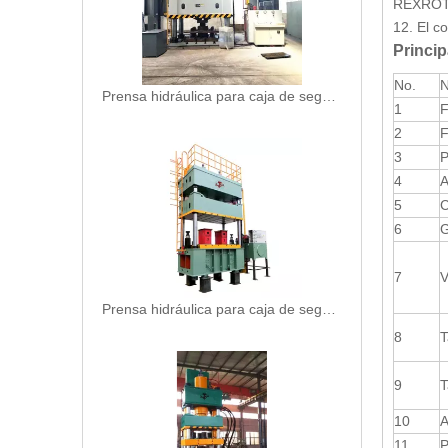
REXROTH
12. El co
Princi
No.
Prensa hidráulica para caja de seguridad de acero (Y32-315)
1
F
2
F
3
P
4
A
5
C
6
G
7
V
Prensa hidráulica para caja de seguridad de acero (Y32-630)
8
T
9
T
10
A
11
P