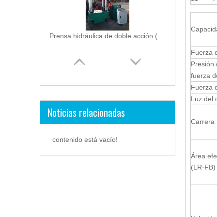
Capacid
Prensa hidráulica de doble acción (Y28-150 / 200)
Fuerza 
Presión 
fuerza d
Fuerza d
Luz del 
Noticias relacionadas
Carrera
Prensa hidráulica de doble acción (Y28-400 / 630)
contenido está vacío!
Área efe
(LR-FB)