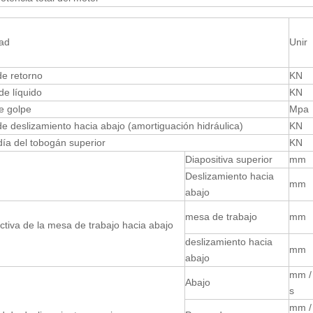
ad
Unir
de retorno
KN
de líquido
KN
e golpe
Mpa
e deslizamiento hacia abajo (amortiguación hidráulica)
KN
día del tobogán superior
KN
Diapositiva superior
mm
Deslizamiento hacia
mm
abajo
mesa de trabajo
mm
ctiva de la mesa de trabajo hacia abajo
deslizamiento hacia
mm
abajo
mm /
Abajo
s
mm /