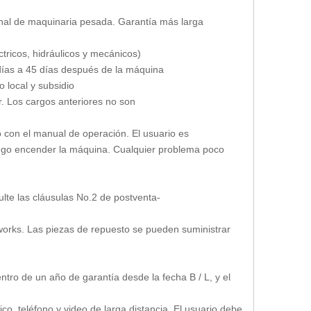
final de maquinaria pesada. Garantía más larga
tricos, hidráulicos y mecánicos)
7 días a 45 días después de la máquina
o local y subsidio
. Los cargos anteriores no son
 con el manual de operación. El usuario es
uego encender la máquina. Cualquier problema poco
sulte las cláusulas No.2 de postventa-
works. Las piezas de repuesto se pueden suministrar
ntro de un año de garantía desde la fecha B / L, y el
co, teléfono y video de larga distancia. El usuario debe