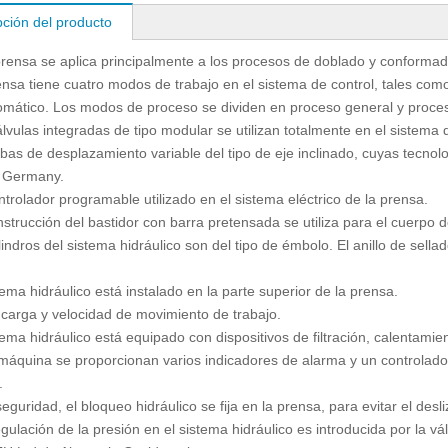
pción del producto
prensa se aplica principalmente a los procesos de doblado y conformad
ensa tiene cuatro modos de trabajo en el sistema de control, tales com
mático. Los modos de proceso se dividen en proceso general y proces
álvulas integradas de tipo modular se utilizan totalmente en el sistema 
as de desplazamiento variable del tipo de eje inclinado, cuyas tecn
 Germany.
ntrolador programable utilizado en el sistema eléctrico de la prensa.
nstrucción del bastidor con barra pretensada se utiliza para el cuerpo
ilindros del sistema hidráulico son del tipo de émbolo. El anillo de sell
stema hidráulico está instalado en la parte superior de la prensa.
carga y velocidad de movimiento de trabajo.
stema hidráulico está equipado con dispositivos de filtración, calentamie
 máquina se proporcionan varios indicadores de alarma y un controlador 
.
seguridad, el bloqueo hidráulico se fija en la prensa, para evitar el des
gulación de la presión en el sistema hidráulico es introducida por la vál