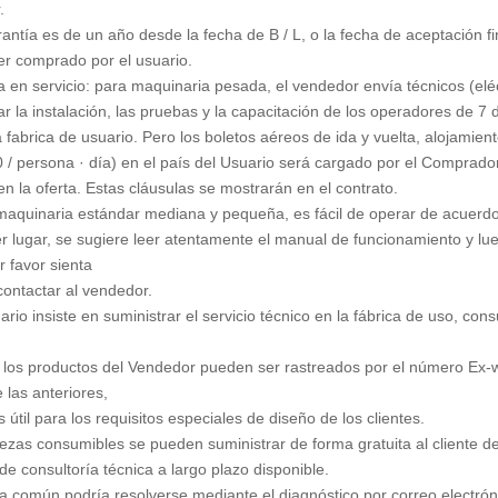
.
rantía es de un año desde la fecha de B / L, o la fecha de aceptación 
er comprado por el usuario.
a en servicio: para maquinaria pesada, el vendedor envía técnicos (eléc
ar la instalación, las pruebas y la capacitación de los operadores de 
a fabrica de usuario. Pero los boletos aéreos de ida y vuelta, alojamient
/ persona · día) en el país del Usuario será cargado por el Comprador
 en la oferta. Estas cláusulas se mostrarán en el contrato.
maquinaria estándar mediana y pequeña, es fácil de operar de acuerdo
r lugar, se sugiere leer atentamente el manual de funcionamiento y l
r favor sienta
 contactar al vendedor.
uario insiste en suministrar el servicio técnico en la fábrica de uso, con
 los productos del Vendedor pueden ser rastreados por el número Ex-
 las anteriores,
s útil para los requisitos especiales de diseño de los clientes.
iezas consumibles se pueden suministrar de forma gratuita al cliente de
 de consultoría técnica a largo plazo disponible.
lla común podría resolverse mediante el diagnóstico por correo electróni