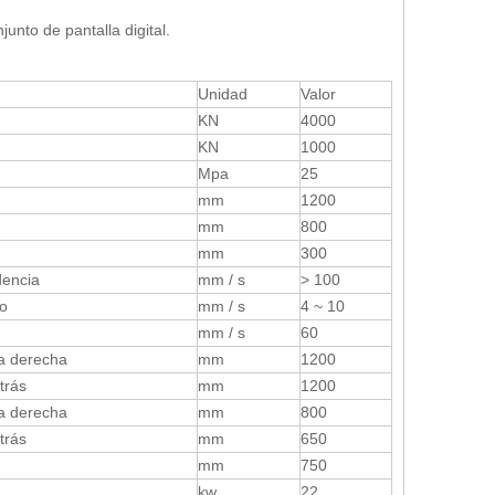
njunto de pantalla digital
.
Unidad
Valor
KN
4000
KN
1000
Mpa
25
mm
1200
mm
800
mm
300
encia
mm / s
> 100
o
mm / s
4 ~ 10
mm / s
60
da derecha
mm
1200
trás
mm
1200
da derecha
mm
800
trás
mm
650
mm
750
kw
22