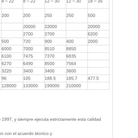
8 ~ 22
8 ~ 22
12 ~ 30
12 ~ 30
18 ~ 35
200
200
250
250
500
20000
22000
20000
2700
2700
6200
500
720
900
400
2000
6000
7000
8510
8850
6100
7475
7370
6835
6270
6490
8500
7564
3220
3400
3400
3600
96
105
188.5
185.7
477.5
128000
133000
199000
210000
 1997, y siempre ejecuta estrictamente esta calidad
n con el acuerdo técnico y