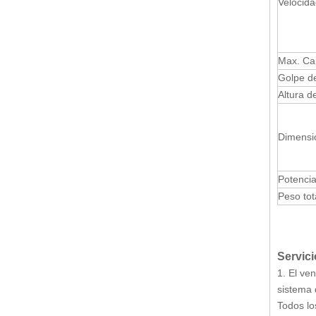
Velocida
Prensa hidráulica de acción simple (Y27-630)
Max. Ca
Golpe d
Altura d
Dimensio
Potencia
Prensa hidráulica de 4 columnas (Y32-63)
Peso tot
Servici
1. El ve
sistema 
Todos lo