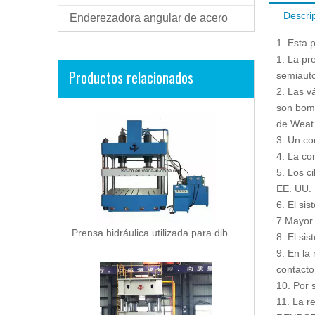
Descri
Enderezadora angular de acero
1. Esta 
1. La pr
Productos relacionados
semiauto
2. Las v
son bomb
de Weat
3. Un co
4. La co
5. Los c
EE. UU.
6. El si
7 Mayor 
Prensa hidráulica utilizada para dibujar la hoja (Y27-200)
8. El si
9. En la
contacto
10. Por 
11. La re