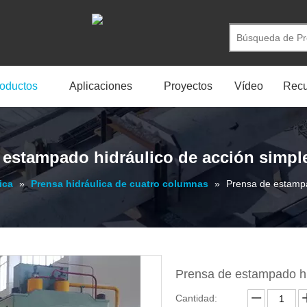
oductos
Aplicaciones
Proyectos
Vídeo
Recu
 estampado hidráulico de acción simple
ica
»
Prensa hidráulica de cuatro columnas
»
Prensa de estampa
Prensa de estampado hi
Cantidad: