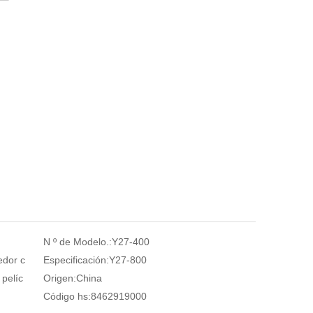
N º de Modelo.:
Y27-400
edor c
Especificación:
Y27-800
pelíc
Origen:
China
Código hs:
8462919000