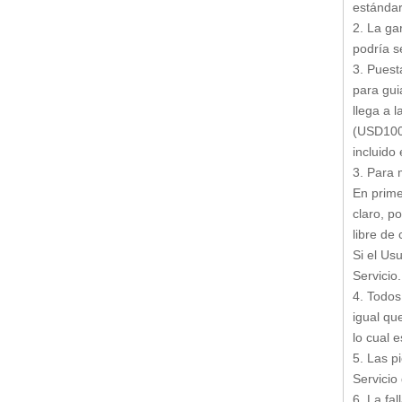
estándar
Prensa hidráulica de 4 columnas (Y32-160)
2. La ga
podría s
3. Puest
para gui
llega a l
(USD100 
incluido
3. Para 
En prime
claro, po
Prensa de estampado hidráulico de acción simple (Y27-800)
libre de
Si el Us
Servicio.
4. Todos
igual que
lo cual e
5. Las p
Servicio
6. La fa