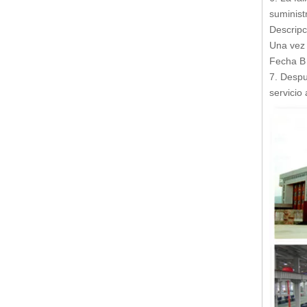
Prensa hidráulica de 4 columnas (Y32-200)
suminist
Descripci
Una vez 
Fecha B 
7. Despu
servicio
Prensa hidráulica de acción simple (Y27-1000)
Prensa hidráulica de 4 columnas (Y32-500)