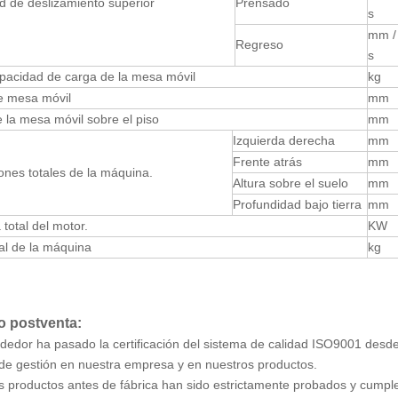
d de deslizamiento superior
Prensado
s
mm /
Regreso
s
pacidad de carga de la mesa móvil
kg
e mesa móvil
mm
e la mesa móvil sobre el piso
mm
Izquierda derecha
mm
Frente atrás
mm
nes totales de la máquina.
Altura sobre el suelo
mm
Profundidad bajo tierra
mm
 total del motor.
KW
al de la máquina
kg
o postventa:
ndedor ha pasado la certificación del sistema de calidad ISO9001 desde
de gestión en nuestra empresa y en nuestros productos.
s productos antes de fábrica han sido estrictamente probados y cumple