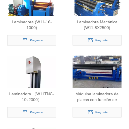
Laminadora (W11-16-
Laminadora Mecánica
1000)
(W11-8X2500)
Preguntar
Preguntar
Laminadora （W11TNC-
Máquina laminadora de
10x2000）
placas con función de
doblado de secciones
(W11-4 * 2500)
Preguntar
Preguntar