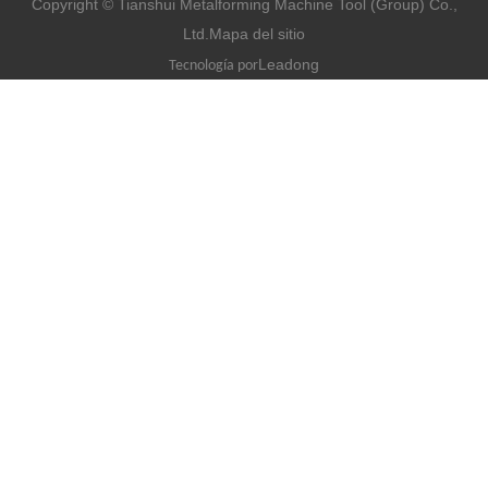
Copyright © Tianshui Metalforming Machine Tool (Group) Co.,
Ltd.
Mapa del sitio
Leadong
Tecnología por