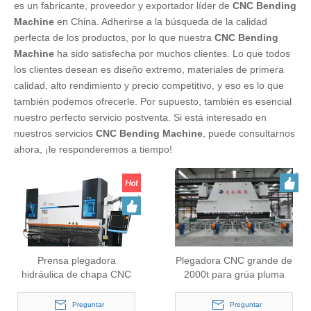
es un fabricante, proveedor y exportador líder de
CNC Bending
Machine
en China. Adherirse a la búsqueda de la calidad
perfecta de los productos, por lo que nuestra
CNC Bending
Machine
ha sido satisfecha por muchos clientes. Lo que todos
los clientes desean es diseño extremo, materiales de primera
calidad, alto rendimiento y precio competitivo, y eso es lo que
también podemos ofrecerle. Por supuesto, también es esencial
nuestro perfecto servicio postventa. Si está interesado en
nuestros servicios
CNC Bending Machine
, puede consultarnos
ahora, ¡le responderemos a tiempo!
Prensa plegadora
Plegadora CNC grande de
hidráulica de chapa CNC
2000t para grúa pluma
pequeña (WE67K-
(WE67K-2000/9000)
160/3200)
Preguntar
Preguntar