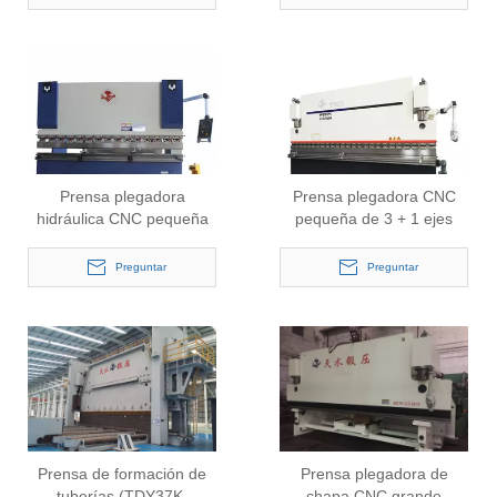
Prensa plegadora
Prensa plegadora CNC
hidráulica CNC pequeña
pequeña de 3 + 1 ejes
para aluminio (WE67K-
para hoja (WE67K-
100/3200)
250/5000)
Preguntar
Preguntar
Prensa de formación de
Prensa plegadora de
tuberías (TDY37K-
chapa CNC grande