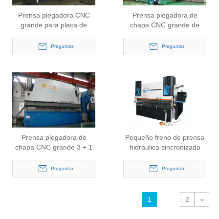
Prensa plegadora CNC
Prensa plegadora de
grande para placa de
chapa CNC grande de
metal (WE67K-300/6000)
1000 t / 12 mm (WE67K-
1000 t / 12000 mm)
Preguntar
Preguntar
Prensa plegadora de
Pequeño freno de prensa
chapa CNC grande 3 + 1
hidráulica sincronizada
(WE67K-1000/10000)
CNC para hoja (WE67K-
160/4000)
Preguntar
Preguntar
1
2
»