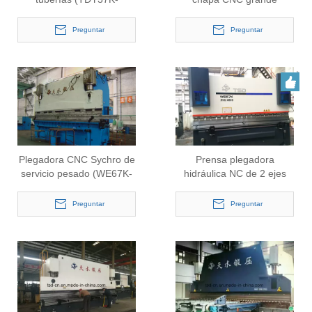
3500/1120 × 13000)
(WE67K-650/6000)
Preguntar
Preguntar
Plegadora CNC Sychro de
Prensa plegadora
servicio pesado (WE67K-
hidráulica NC de 2 ejes
800t / 6000mm)
(WE67K-250/5000)
Preguntar
Preguntar