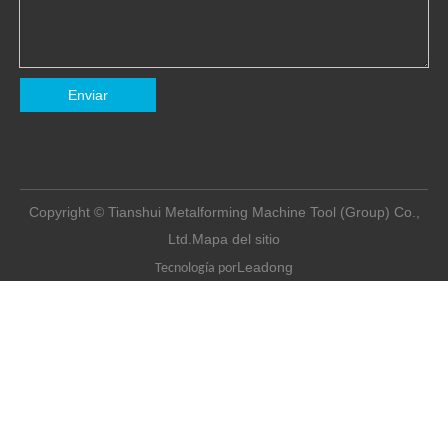
Enviar
Copyright © Tianshui Metalforming Machine Tool (Group) Co.,
Ltd.
Mapa del sitio
Leadong
Tecnología por