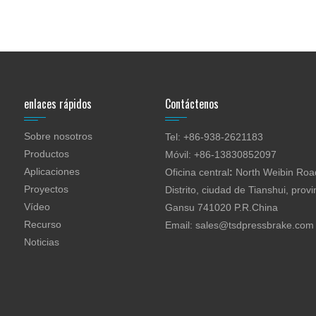
enlaces rápidos
Contáctenos
Sobre nosotros
Tel: +86-938-2621183
Productos
Móvil: +86-13830852097
Aplicaciones
Oficina central
:
North Weibin Road
Proyectos
Distrito, ciudad de Tianshui, provi
Vídeo
Gansu 741020 P.R.China
Recurso
Email:
sales@tsdpressbrake.com
Noticias