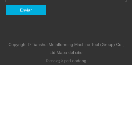
Enviar
Copyright © Tianshui Metalforming Machine Tool (Group) Co.,
Ltd.
Mapa del sitio
Leadong
Tecnología por