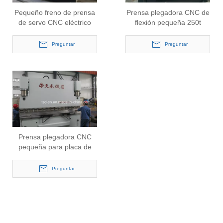
Pequeño freno de prensa
Prensa plegadora CNC de
de servo CNC eléctrico
flexión pequeña 250t
para metal (WE67K-
(WE67K-250/4000)
250/5000)
Preguntar
Preguntar
Prensa plegadora CNC
pequeña para placa de
metal (WE67K-250/3200)
Preguntar