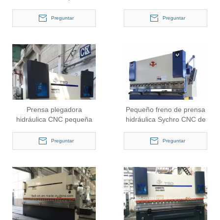
pequeña (WE67K-
CNC para hoja (WE67K-
160/3200)
160/4000)
Preguntar
Preguntar
Prensa plegadora
Pequeño freno de prensa
hidráulica CNC pequeña
hidráulica Sychro CNC de
con Delem (WE67K-
3 + 1 ejes (WE67K-
100/2500)
100/3200)
Preguntar
Preguntar