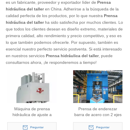
es un fabricante, proveedor y exportador líder de
Prensa
hidráulica del taller
en China. Adherirse a la búsqueda de la
calidad perfecta de los productos, por lo que nuestra
Prensa
hidráulica del taller
ha sido satisfecha por muchos clientes. Lo
que todos los clientes desean es diseño extremo, materiales de
primera calidad, alto rendimiento y precio competitivo, y eso es
lo que también podemos ofrecerle. Por supuesto, también es
esencial nuestro perfecto servicio postventa. Si está interesado
en nuestros servicios
Prensa hidráulica del taller
, puede
consultarnos ahora, ¡le responderemos a tiempo!
Máquina de prensa
Prensa de enderezar
hidráulica de ajuste a
barra de acero con 2 ejes
presión con una sola
(TDW98Y-500/200 ×
columna (Y41-160)
6400)
Preguntar
Preguntar