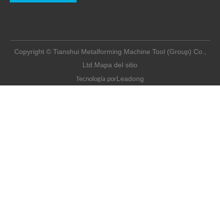
Copyright © Tianshui Metalforming Machine Tool (Group) Co.,
Ltd.
Mapa del sitio
Leadong
Tecnología por