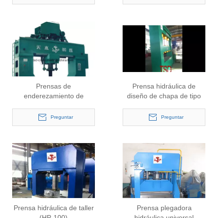
Prensas de
Prensa hidráulica de
enderezamiento de
diseño de chapa de tipo
cabeza móvil de prensa
rápido (YK32-350T)
de 3 ejes (Y45-315 / 2500
Preguntar
Preguntar
* 4000)
Prensa hidráulica de taller
Prensa plegadora
(HP-100)
hidráulica universal