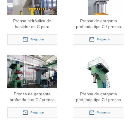
Prensa hidráulica de
Prensa de garganta
bastidor en C para
profunda tipo C / prensa
enderezar y presionar
hidráulica (Y41-63)
(Y41-40)
Preguntar
Preguntar
Prensa de garganta
Prensa de garganta
profunda tipo C / prensa
profunda tipo C / prensa
hidráulica (Y41-630)
hidráulica (Y41-160)
Preguntar
Preguntar