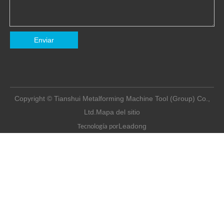
Enviar
Copyright © Tianshui Metalforming Machine Tool (Group) Co.,
Ltd.
Mapa del sitio
Leadong
Tecnología por