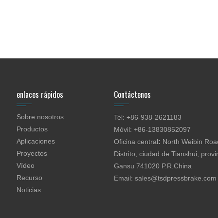
enlaces rápidos
Contáctenos
Sobre nosotros
Tel: +86-938-2621183
Productos
Móvil: +86-13830852097
Aplicaciones
Oficina central
:
North Weibin Road
Proyectos
Distrito, ciudad de Tianshui, provi
Vídeo
Gansu 741020 P.R.China
Recurso
Email:
sales@tsdpressbrake.com
Noticias